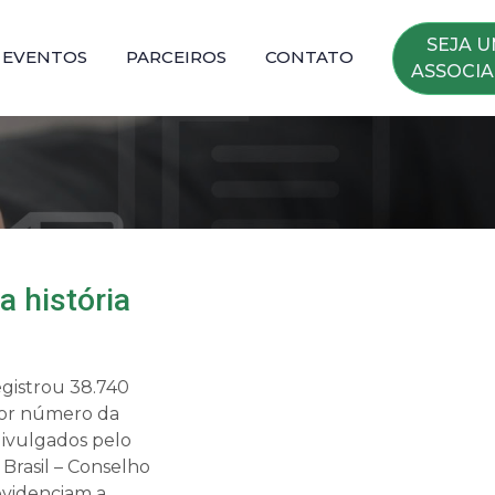
SEJA 
EVENTOS
PARCEIROS
CONTATO
ASSOCI
 história
egistrou 38.740
ior número da
 divulgados pelo
 Brasil – Conselho
evidenciam a