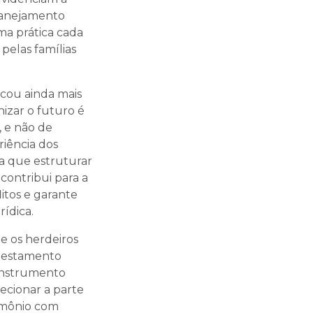
lanejamento
a prática cada
 pelas famílias
icou ainda mais
izar o futuro é
 e não de
riência dos
a que estruturar
contribui para a
itos e garante
ídica.
e os herdeiros
 testamento
nstrumento
recionar a parte
imônio com