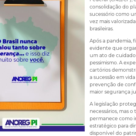
consolidação do p
sucessório como um
vez mais valorizada
brasileiras.
Após a pandemia, f
evidente que organ
um ato de cuidado,
pessimismo. A expe
cartórios demonstr
a sucessão em vida 
prevenção de confl
maior segurança jur
A legislação proteg
necessários, mas o
permanece como i
estratégico para di
disponível do patr