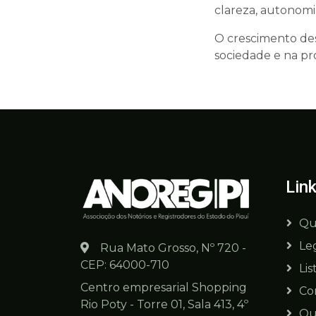
clareza, autonomia
O crescimento des
sociedade e na pr
Lin
Qu
Le
Rua Mato Grosso, Nº 720 -
CEP: 64000-710
Lis
Centro empresarial Shopping
Co
Rio Poty - Torre 01, Sala 413, 4º
Ou