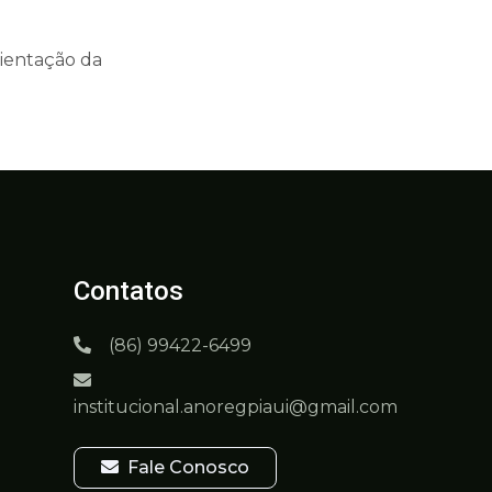
rientação da
Contatos
(86) 99422-6499
institucional.anoregpiaui@gmail.com
Fale Conosco