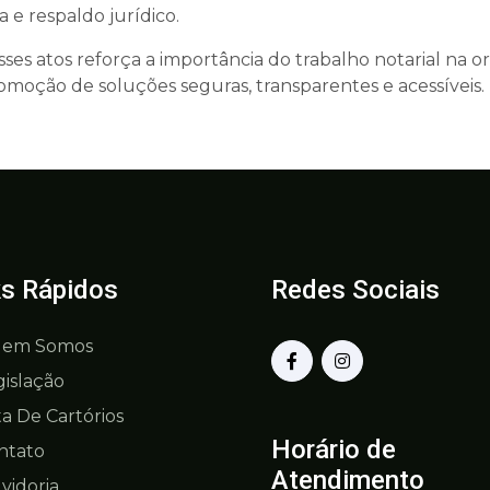
 e respaldo jurídico.
ses atos reforça a importância do trabalho notarial na o
omoção de soluções seguras, transparentes e acessíveis.
ks Rápidos
Redes Sociais
em Somos
gislação
ta De Cartórios
Horário de
ntato
Atendimento
vidoria